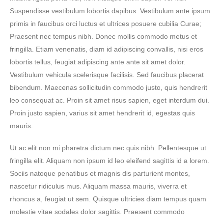
Suspendisse vestibulum lobortis dapibus. Vestibulum ante ipsum
primis in faucibus orci luctus et ultrices posuere cubilia Curae;
Praesent nec tempus nibh. Donec mollis commodo metus et
fringilla. Etiam venenatis, diam id adipiscing convallis, nisi eros
lobortis tellus, feugiat adipiscing ante ante sit amet dolor.
Vestibulum vehicula scelerisque facilisis. Sed faucibus placerat
bibendum. Maecenas sollicitudin commodo justo, quis hendrerit
leo consequat ac. Proin sit amet risus sapien, eget interdum dui.
Proin justo sapien, varius sit amet hendrerit id, egestas quis
mauris.
Ut ac elit non mi pharetra dictum nec quis nibh. Pellentesque ut
fringilla elit. Aliquam non ipsum id leo eleifend sagittis id a lorem.
Sociis natoque penatibus et magnis dis parturient montes,
nascetur ridiculus mus. Aliquam massa mauris, viverra et
rhoncus a, feugiat ut sem. Quisque ultricies diam tempus quam
molestie vitae sodales dolor sagittis. Praesent commodo