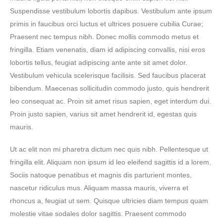
Suspendisse vestibulum lobortis dapibus. Vestibulum ante ipsum
primis in faucibus orci luctus et ultrices posuere cubilia Curae;
Praesent nec tempus nibh. Donec mollis commodo metus et
fringilla. Etiam venenatis, diam id adipiscing convallis, nisi eros
lobortis tellus, feugiat adipiscing ante ante sit amet dolor.
Vestibulum vehicula scelerisque facilisis. Sed faucibus placerat
bibendum. Maecenas sollicitudin commodo justo, quis hendrerit
leo consequat ac. Proin sit amet risus sapien, eget interdum dui.
Proin justo sapien, varius sit amet hendrerit id, egestas quis
mauris.
Ut ac elit non mi pharetra dictum nec quis nibh. Pellentesque ut
fringilla elit. Aliquam non ipsum id leo eleifend sagittis id a lorem.
Sociis natoque penatibus et magnis dis parturient montes,
nascetur ridiculus mus. Aliquam massa mauris, viverra et
rhoncus a, feugiat ut sem. Quisque ultricies diam tempus quam
molestie vitae sodales dolor sagittis. Praesent commodo