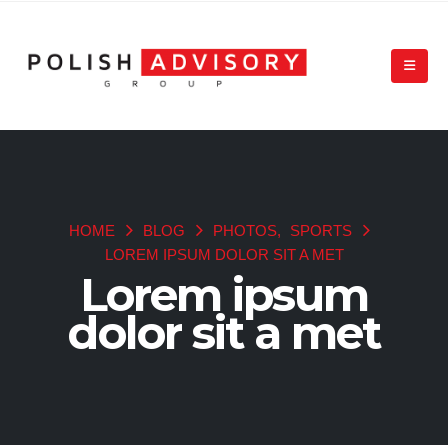
HOME
BLOG
PHOTOS
,
SPORTS
LOREM IPSUM DOLOR SIT A MET
Lorem ipsum
dolor sit a met