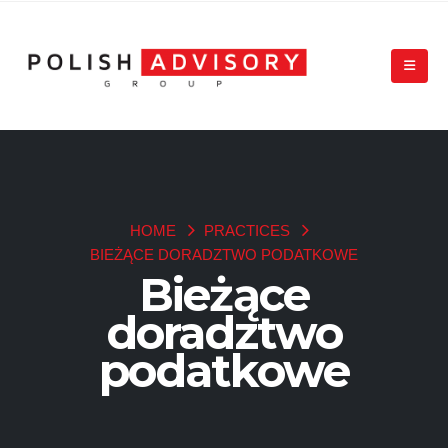
HOME
PRACTICES
BIEŻĄCE DORADZTWO PODATKOWE
Bieżące
doradztwo
podatkowe